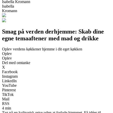
Isabella Kromann
Isabella
Kromann
Smag på verden derhjemme: Skab dine
egne temaaftener med mad og drikke
Oplev verdens køkkener hjemme i dit eget køkken
Oplev
Oplev
Del med omtanke
X
Facebook
Instagram
LinkedIn
YouTube
Pinterest
TikTok
Mail
RSS
4 min
Tag på en kulinarisk rejse uden at forlade hjemmet. Få idéer til,