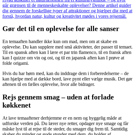
går grænsen til de menneskeskabte oplevelser? Denne artikel guider
dig gennem de forskellige typer af attraktioner og hjælper dig med at
forstå, hvordan natur, kultur og kreativitet mødes i vores rejsemål.
Gør det til en oplevelse for alle sanser
En temaaften handler ikke kun om mad, men om at skabe en
oplevelse. Du kan supplere med små aktiviteter, der passer til temaet.
Til en spansk aften kan I lære et par trin flamenco, til en fransk aften
kan I quizze om vin og ost, og til en japansk aften kan I prøve at
folde origami.
Hvis du har børn med, kan du inddrage dem i forberedelserne – de
kan hjælpe med at dække bord, lave pynt eller vælge musik. Det gør
aftenen til en fælles oplevelse, hvor alle bidrager.
Rejs gennem smag – uden at forlade
køkkenet
At lave temaaftener derhjemme er en nem og hyggelig måde at
udforske verden på. Du lærer nye retter, opdager nye smage og får
måske lyst til at rejse til de steder, du smager dig frem til. Samtidig
skaber du minder og gode stunder med dem, du holder af.