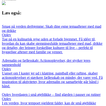
Læs også:
Smag på verden derhjemme: Skab dine egne temaaftener med mad
og drikke
Oplev
Tag på en kulinarisk rejse uden at forlade hjemmet. Få idéer til,
hvordan du kan skabe stemningsfulde temaaftener med mad, drikke
og detaljer, der bringer forskellige kulturer til live – perfekt til
hyggelige aftener med familie og venner.
Adrenalin og fællesskab: Actionoplevelser, der styrker jeres
sammenhold
Oplev
Uanset om I kaster jer ud i klatring, paintball eller rafting, skaber
actionoplevelser et stærkere fællesskab og minder, der varer ved. Få
inspiration til aktiviteter, hvor adrenalin og samarbejde går hånd i
hånd.
Oplev hverdagen i små øjeblikke – find glæden i pauser og rutiner
Oplev
I en verden, hvor tempoet sjældent falder, kan de små øjeblikke