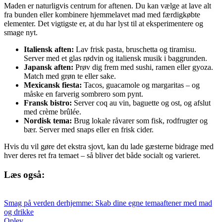
Maden er naturligvis centrum for aftenen. Du kan vælge at lave alt
fra bunden eller kombinere hjemmelavet mad med færdigkøbte
elementer. Det vigtigste er, at du har lyst til at eksperimentere og
smage nyt.
Italiensk aften:
Lav frisk pasta, bruschetta og tiramisu.
Server med et glas rødvin og italiensk musik i baggrunden.
Japansk aften:
Prøv dig frem med sushi, ramen eller gyoza.
Match med grøn te eller sake.
Mexicansk fiesta:
Tacos, guacamole og margaritas – og
måske en farverig sombrero som pynt.
Fransk bistro:
Server coq au vin, baguette og ost, og afslut
med crème brûlée.
Nordisk tema:
Brug lokale råvarer som fisk, rodfrugter og
bær. Server med snaps eller en frisk cider.
Hvis du vil gøre det ekstra sjovt, kan du lade gæsterne bidrage med
hver deres ret fra temaet – så bliver det både socialt og varieret.
Læs også:
Smag på verden derhjemme: Skab dine egne temaaftener med mad
og drikke
Oplev