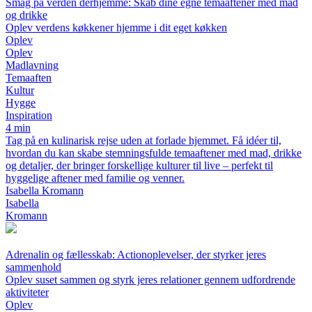
Smag på verden derhjemme: Skab dine egne temaaftener med mad
og drikke
Oplev verdens køkkener hjemme i dit eget køkken
Oplev
Oplev
Madlavning
Temaaften
Kultur
Hygge
Inspiration
4 min
Tag på en kulinarisk rejse uden at forlade hjemmet. Få idéer til,
hvordan du kan skabe stemningsfulde temaaftener med mad, drikke
og detaljer, der bringer forskellige kulturer til live – perfekt til
hyggelige aftener med familie og venner.
Isabella Kromann
Isabella
Kromann
Adrenalin og fællesskab: Actionoplevelser, der styrker jeres
sammenhold
Oplev suset sammen og styrk jeres relationer gennem udfordrende
aktiviteter
Oplev