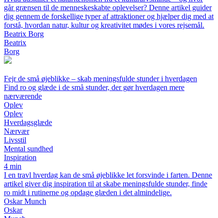
går grænsen til de menneskeskabte oplevelser? Denne artikel guider
dig gennem de forskellige typer af attraktioner og hjælper dig med at
forstå, hvordan natur, kultur og kreativitet mødes i vores rejsemål.
Beatrix Borg
Beatrix
Borg
Fejr de små øjeblikke – skab meningsfulde stunder i hverdagen
Find ro og glæde i de små stunder, der gør hverdagen mere
nærværende
Oplev
Oplev
Hverdagsglæde
Nærvær
Livsstil
Mental sundhed
Inspiration
4 min
I en travl hverdag kan de små øjeblikke let forsvinde i farten. Denne
artikel giver dig inspiration til at skabe meningsfulde stunder, finde
ro midt i rutinerne og opdage glæden i det almindelige.
Oskar Munch
Oskar