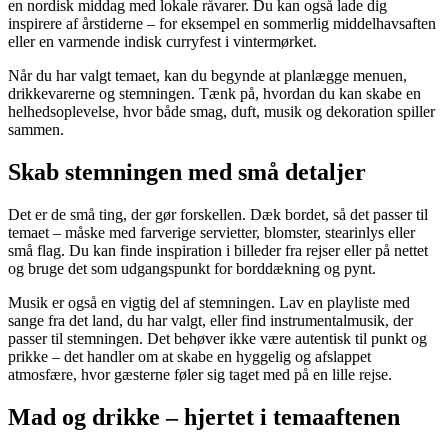
en nordisk middag med lokale råvarer. Du kan også lade dig
inspirere af årstiderne – for eksempel en sommerlig middelhavsaften
eller en varmende indisk curryfest i vintermørket.
Når du har valgt temaet, kan du begynde at planlægge menuen,
drikkevarerne og stemningen. Tænk på, hvordan du kan skabe en
helhedsoplevelse, hvor både smag, duft, musik og dekoration spiller
sammen.
Skab stemningen med små detaljer
Det er de små ting, der gør forskellen. Dæk bordet, så det passer til
temaet – måske med farverige servietter, blomster, stearinlys eller
små flag. Du kan finde inspiration i billeder fra rejser eller på nettet
og bruge det som udgangspunkt for borddækning og pynt.
Musik er også en vigtig del af stemningen. Lav en playliste med
sange fra det land, du har valgt, eller find instrumentalmusik, der
passer til stemningen. Det behøver ikke være autentisk til punkt og
prikke – det handler om at skabe en hyggelig og afslappet
atmosfære, hvor gæsterne føler sig taget med på en lille rejse.
Mad og drikke – hjertet i temaaftenen