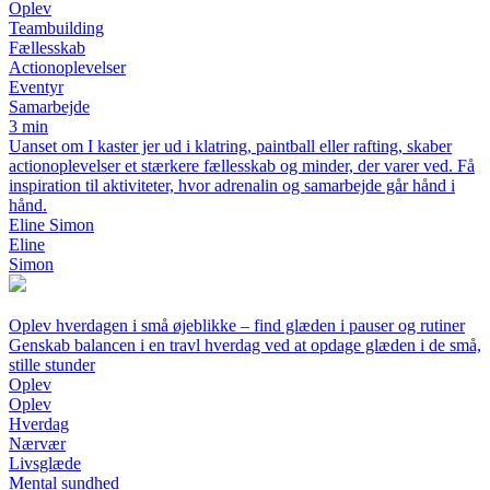
Oplev
Teambuilding
Fællesskab
Actionoplevelser
Eventyr
Samarbejde
3 min
Uanset om I kaster jer ud i klatring, paintball eller rafting, skaber
actionoplevelser et stærkere fællesskab og minder, der varer ved. Få
inspiration til aktiviteter, hvor adrenalin og samarbejde går hånd i
hånd.
Eline Simon
Eline
Simon
Oplev hverdagen i små øjeblikke – find glæden i pauser og rutiner
Genskab balancen i en travl hverdag ved at opdage glæden i de små,
stille stunder
Oplev
Oplev
Hverdag
Nærvær
Livsglæde
Mental sundhed