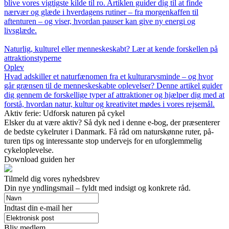
blive vores vigtigste kilde til ro. Artiklen guider dig til at finde
nærvær og glæde i hverdagens rutiner – fra morgenkaffen til
aftenturen – og viser, hvordan pauser kan give ny energi og
livsglæde.
Naturlig, kulturel eller menneskeskabt? Lær at kende forskellen på
attraktionstyperne
Oplev
Hvad adskiller et naturfænomen fra et kulturarvsminde – og hvor
går grænsen til de menneskeskabte oplevelser? Denne artikel guider
dig gennem de forskellige typer af attraktioner og hjælper dig med at
forstå, hvordan natur, kultur og kreativitet mødes i vores rejsemål.
Aktiv ferie: Udforsk naturen på cykel
Elsker du at være aktiv? Så dyk ned i denne e-bog, der præsenterer
de bedste cykelruter i Danmark. Få råd om naturskønne ruter, på-
turen tips og interessante stop undervejs for en uforglemmelig
cykeloplevelse.
Download guiden her
Tilmeld dig vores nyhedsbrev
Din nye yndlingsmail – fyldt med indsigt og konkrete råd.
Indtast din e-mail her
Bliv medlem