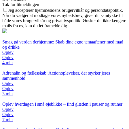
Tak for tilmeldingen
Jeg accepterer hjemmesidens brugervilkår og persondatapolitik.
Når du vælger at modtage vores nyhedsbrev, giver du samtykke til
både vores brugervilkår og privatlivspolitik. Ønsker du ikke længere
mails fra os, kan du let framelde dig.
Smag på verden derhjemme: Skab dine egne temaaftener med mad
og drikke
Oplev
Oplev
4 min
Adrenalin og fællesskab: Actionoplevelser, der styrker jeres
sammenhold
Oplev
Oplev
3 min
Oplev hverdagen i små øjeblikke – find glæden i pauser og rutiner
Oplev
Oplev
7 min