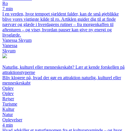
Ro
7 min
I en verden, hvor tempoet sjældent falder, kan de små øjeblikke
blive vores vigtigste kilde til ro. Artiklen guider dig til at finde
nærvær og glæde i hverdagens rutiner – fra morgenkaffen til
aftenturen – og viser, hvordan pauser kan give ny energi og
livsglæde.
Vanessa Skyum
Vanessa
Skyum
Naturlig, kulturel eller menneskeskabt? Lær at kende forskellen på
attraktionstyperne
Bliv klogere på, hvad der gør en attraktion naturlig, kulturel eller
menneskeskabt
Oplev
Oplev
Rejser
Turisme
Kultur
Natur
Oplevelser
4 min
Hvad adskiller et naturfænomen fra et kulturarvsminde – og hvor