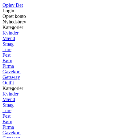
Oplev Det
Login
Opret konto
Nyhedsbrev
Kategorier
Kvinder
Mænd
Smag
Ture
Fest
Børn
Firma
Gavekort
Getaway
Outfit
Kategorier
Kvinder
Mænd
Smag
Ture
Fest
Børn
Firma
Gavekort