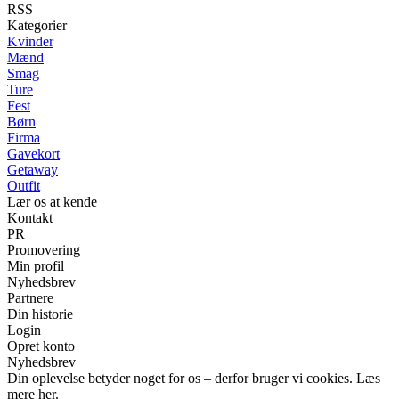
RSS
Kategorier
Kvinder
Mænd
Smag
Ture
Fest
Børn
Firma
Gavekort
Getaway
Outfit
Lær os at kende
Kontakt
PR
Promovering
Min profil
Nyhedsbrev
Partnere
Din historie
Login
Opret konto
Nyhedsbrev
Din oplevelse betyder noget for os – derfor bruger vi cookies. Læs
mere her.