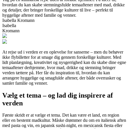
hvordan du kan skabe stemningsfulde temaaftener med mad, drikke
og detaljer, der bringer forskellige kulturer til live – perfekt til
hyggelige aftener med familie og venner.
Isabella Kromann
Isabella
Kromann
At rejse ud i verden er en oplevelse for sanserne – men du behøver
ikke flybilletter for at smage dig gennem forskellige kulturer. Med
lidt planlægning, kreativitet og nysgerrighed kan du skabe dine egne
temaaftener derhjemme, hvor mad, drikke og stemning bringer
verden tættere på. Her får du inspiration til, hvordan du kan
arrangere hyggelige og smagfulde aftener, der både overrasker og
samler familie og venner.
Vælg et tema – og lad dig inspirere af
verden
Første skridt er at vælge et tema. Det kan være et land, en region
eller en bestemt madkultur. Måske drømmer du om en italiensk aften
med pasta og vin, en japansk sushi-night, en mexicansk fiesta eller