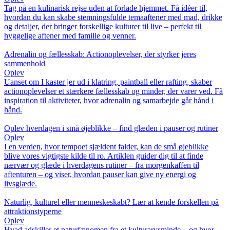
Tag på en kulinarisk rejse uden at forlade hjemmet. Få idéer til,
hvordan du kan skabe stemningsfulde temaaftener med mad, drikke
og detaljer, der bringer forskellige kulturer til live – perfekt til
hyggelige aftener med familie og venner.
Adrenalin og fællesskab: Actionoplevelser, der styrker jeres
sammenhold
Oplev
Uanset om I kaster jer ud i klatring, paintball eller rafting, skaber
actionoplevelser et stærkere fællesskab og minder, der varer ved. Få
inspiration til aktiviteter, hvor adrenalin og samarbejde går hånd i
hånd.
Oplev hverdagen i små øjeblikke – find glæden i pauser og rutiner
Oplev
I en verden, hvor tempoet sjældent falder, kan de små øjeblikke
blive vores vigtigste kilde til ro. Artiklen guider dig til at finde
nærvær og glæde i hverdagens rutiner – fra morgenkaffen til
aftenturen – og viser, hvordan pauser kan give ny energi og
livsglæde.
Naturlig, kulturel eller menneskeskabt? Lær at kende forskellen på
attraktionstyperne
Oplev
Hvad adskiller et naturfænomen fra et kulturarvsminde – og hvor