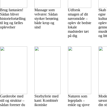
Brug fantasien!
Massage som
Udforsk
Skab 
Sådan bliver
velvære: Sådan
smagen af dit
egne
historiefortælling
styrker berøring
nærområde –
kultur
til leg og fælles
både krop og
oplev de bedste
oplev
oplevelser
sind
lokale
genn
madsteder tæt
musik
på dig
og lit
Garderobe med
Storbyferie med
Naturen som
Mode
stil og struktur –
kant: Kombinér
legeplads –
sæson
sådan forener du
ikoniske
enkle og sjove
din sti