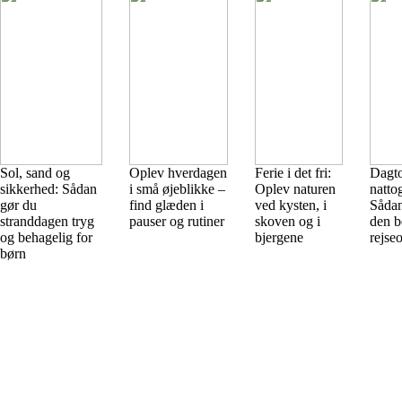
Sol, sand og
Oplev hverdagen
Ferie i det fri:
Dagto
sikkerhed: Sådan
i små øjeblikke –
Oplev naturen
natto
gør du
find glæden i
ved kysten, i
Sådan
stranddagen tryg
pauser og rutiner
skoven og i
den b
og behagelig for
bjergene
rejse
børn