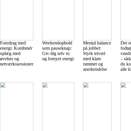
Foredrag med
Weekendophold
Mental balance
Det re
energi: Kombinér
som pauseknap:
på jobbet:
fodtøj
oplæg med
Giv dig selv ro
Styrk trivsel
vandr
øvelser og
og fornyet energi
med klare
– såd
netværkssessioner
rammer og
du ko
anerkendelse
alle 