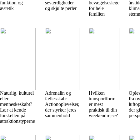
funktion og
seværdigheder
bevægelseslege
årsti
æstetik
og skjulte perler
for hele
klima
familien
stemn
Naturlig, kulturel
Adrenalin og
Hvilken
Oplev
eller
fællesskab:
transportform
fra o
menneskeskabt?
Actionoplevelser,
er mest
lufto
Lær at kende
der styrker jeres
praktisk til din
der g
forskellen på
sammenhold
weekendrejse?
persp
attraktionstyperne