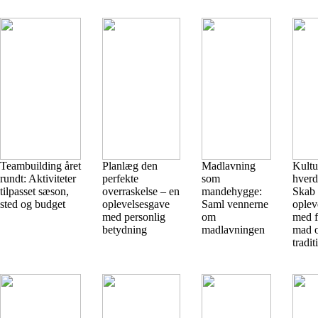
Teambuilding året
Planlæg den
Madlavning
Kultu
rundt: Aktiviteter
perfekte
som
hverd
tilpasset sæson,
overraskelse – en
mandehygge:
Skab
sted og budget
oplevelsesgave
Saml vennerne
oplev
med personlig
om
med f
betydning
madlavningen
mad 
tradit