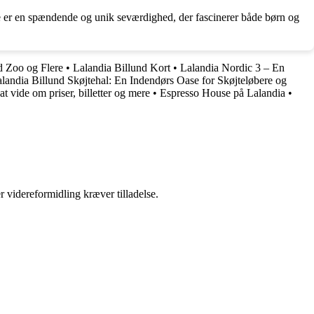
 er en spændende og unik seværdighed, der fascinerer både børn og
d Zoo og Flere
•
Lalandia Billund Kort
•
Lalandia Nordic 3 – En
landia Billund Skøjtehal: En Indendørs Oase for Skøjteløbere og
t vide om priser, billetter og mere
•
Espresso House på Lalandia
•
r videreformidling kræver tilladelse.