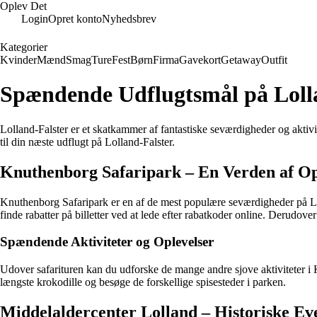
Oplev Det
Login
Opret konto
Nyhedsbrev
Kategorier
Kvinder
Mænd
Smag
Ture
Fest
Børn
Firma
Gavekort
Getaway
Outfit
Spændende Udflugtsmål på Loll
Lolland-Falster er et skatkammer af fantastiske seværdigheder og aktivit
til din næste udflugt på Lolland-Falster.
Knuthenborg Safaripark – En Verden af Op
Knuthenborg Safaripark er en af de mest populære seværdigheder på Loll
finde rabatter på billetter ved at lede efter rabatkoder online. Derudove
Spændende Aktiviteter og Oplevelser
Udover safarituren kan du udforske de mange andre sjove aktiviteter i
længste krokodille og besøge de forskellige spisesteder i parken.
Middelaldercenter Lolland – Historiske Ev