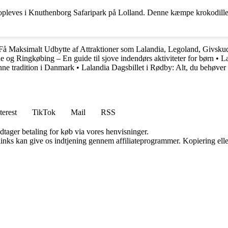
 opleves i Knuthenborg Safaripark på Lolland. Denne kæmpe krokodille
 Få Maksimalt Udbytte af Attraktioner som Lalandia, Legoland, Givsku
 og Ringkøbing – En guide til sjove indendørs aktiviteter for børn
•
La
ne tradition i Danmark
•
Lalandia Dagsbillet i Rødby: Alt, du behøver a
terest
TikTok
Mail
RSS
dtager betaling for køb via vores henvisninger.
 links kan give os indtjening gennem affiliateprogrammer. Kopiering elle