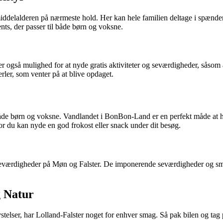
 middelalderen på nærmeste hold. Her kan hele familien deltage i spænde
nts, der passer til både børn og voksne.
er også mulighed for at nyde gratis aktiviteter og seværdigheder, såsom
rler, som venter på at blive opdaget.
åde børn og voksne. Vandlandet i BonBon-Land er en perfekt måde at ho
or du kan nyde en god frokost eller snack under dit besøg.
værdigheder på Møn og Falster. De imponerende seværdigheder og smukke
g Natur
rlystelser, har Lolland-Falster noget for enhver smag. Så pak bilen og ta