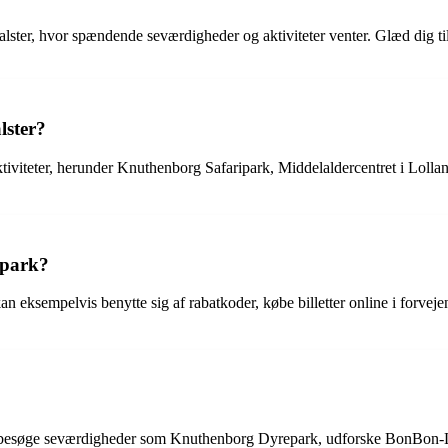
lster, hvor spændende seværdigheder og aktiviteter venter. Glæd dig til
lster?
iviteter, herunder Knuthenborg Safaripark, Middelaldercentret i Lolla
ipark?
 eksempelvis benytte sig af rabatkoder, købe billetter online i forveje
?
an besøge seværdigheder som Knuthenborg Dyrepark, udforske BonBon-La