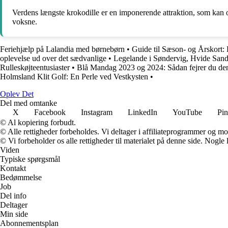
Verdens længste krokodille er en imponerende attraktion, som kan
voksne.
Feriehjælp på Lalandia med børnebørn
•
Guide til Sæson- og Årskort:
oplevelse ud over det sædvanlige
•
Legelande i Søndervig, Hvide Sande
Rulleskøjteentusiaster
•
Blå Mandag 2023 og 2024: Sådan fejrer du den
Holmsland Klit Golf: En Perle ved Vestkysten
•
Oplev Det
Del med omtanke
X
Facebook
Instagram
LinkedIn
YouTube
Pin
© Al kopiering forbudt.
© Alle rettigheder forbeholdes. Vi deltager i affiliateprogrammer og mo
© Vi forbeholder os alle rettigheder til materialet på denne side. Nogle
Viden
Typiske spørgsmål
Kontakt
Bedømmelse
Job
Del info
Deltager
Min side
Abonnementsplan