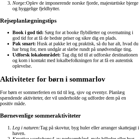
Norge:
Oplev de imponerende norske fjorde, majestætiske bjerge
og hyggelige fjeldhytter.
Rejseplanlægningstips
Book i god tid:
Sørg for at booke flybilletter og overnatning i
god tid for at få de bedste priser og sikre dig en plads.
Pak smart:
Husk at pakke let og praktisk, så du har alt, hvad du
har brug for, men undgår at slæbe rundt på unødvendige ting.
Udforsk lokalområdet:
Tag dig tid til at udforske destinationen
og kom i kontakt med lokalbefolkningen for at få en autentisk
oplevelse.
Aktiviteter for børn i sommarlov
For børn er sommerferien en tid til leg, sjov og eventyr. Planlæg
spændende aktiviteter, der vil underholde og udfordre dem på en
positiv måde.
Børnevenlige sommeraktiviteter
Leg i naturen:
Tag på skovtur, byg huler eller arranger skattejagt i
haven.
Kreative workshops:
Lav perlearmbånd, male billeder eller byg