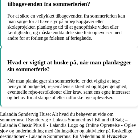
tilbagevenden fra sommerferien?
For at sikre en vellykket tilbagevenden fra sommerferien kan
man sørge for at have styr på arbejdsopgaver eller
skoleprojekter, planlægge tid til at genopfriske viden eller
færdigheder, og måske endda dele sine ferieoplevelser med
andre for at forlænge følelsen af ferieglæde.
Hvad er vigtigt at huske på, når man planlægger
sin sommerferie?
Når man planlægger sin sommerferie, er det vigtigt at tage
hensyn til budgettet, rejsemålens sikkerhed og tilgængelighed,
eventuelle rejse-restriktioner eller krav, samt ens egne interesser
og behov for at slappe af eller udforske nye oplevelser.
Lalandia Søndervig Huse: Alt hvad du behøver at vide om
sommerhuse i Søndervig
•
Luksus Sommerhus i Billund til Salg –
Lalandia Classic Plus 8
•
Lalandia Logo og Online Oprettelse
•
Oplev
sjov og underholdning med åbningstider og aktiviteter på forskellige
destinationer
•
Lalandia Sommerhus: En Vejledning til Hyggelige