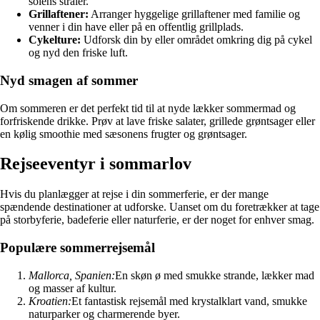
solens stråler.
Grillaftener:
Arranger hyggelige grillaftener med familie og
venner i din have eller på en offentlig grillplads.
Cykelture:
Udforsk din by eller området omkring dig på cykel
og nyd den friske luft.
Nyd smagen af sommer
Om sommeren er det perfekt tid til at nyde lækker sommermad og
forfriskende drikke. Prøv at lave friske salater, grillede grøntsager eller
en kølig smoothie med sæsonens frugter og grøntsager.
Rejseeventyr i sommarlov
Hvis du planlægger at rejse i din sommerferie, er der mange
spændende destinationer at udforske. Uanset om du foretrækker at tage
på storbyferie, badeferie eller naturferie, er der noget for enhver smag.
Populære sommerrejsemål
Mallorca, Spanien:
En skøn ø med smukke strande, lækker mad
og masser af kultur.
Kroatien:
Et fantastisk rejsemål med krystalklart vand, smukke
naturparker og charmerende byer.