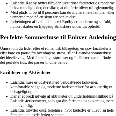
Lalandia Rødby hytter tilbyder luksuriøse faciliteter og moderne
bekvemmeligheder, der sikrer, at din ferie bliver uforglemmelig.
Med plads til op til 8 personer kan du invitere hele familien eller
vennerne med på en skøn ferieoplevelse.
Indretningen af Lalandia huse i Rødby er moderne og stilfuld,
hvilket skaber en hyggelig atmosfære under dit ophold.
Perfekte Sommerhuse til Enhver Anledning
Uanset om du leder efter et romantisk tilbagetog, en sjov familieferie
eller bare en pause fra hverdagens stress, så er Lalandia sommerhuse
det ideelle valg. Med forskellige størrelser og faciliteter kan du finde
det perfekte hus, der passer til dine behov.
Faciliteter og Aktiviteter
Lalandia huse er udstyret med veludstyrede køkkener,
komfortable senge og moderne badeværelser for at sikre dig et
behageligt ophold.
Der er et bredt udvalg af aktiviteter og underholdningstilbud på
Lalandia-feriecenteret, som gør din ferie endnu sjovere og mere
mindeværdig.
Lalandia tilbyder også feriehuse, hvor kæledyr er tilladt, så hele
familien kan nyde ferien sammen.