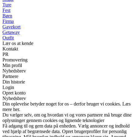
Ture
Fest
Børn
Firma
Gavekort
Getaway
Outfit
Lær os at kende
Kontakt
PR
Promovering
Min profil
Nyhedsbrev
Partnere
Din historie
Login
Opret konto
Nyhedsbrev
Din oplevelse betyder noget for os – derfor bruger vi cookies. Læs
mere her.
Du vælger selv, om og hvordan vi og vores partnere må bruge dine
oplysninger gennem cookies og lignende teknologier
Få adgang til og gem data på enheden. Vælg annoncer og indhold
ved hjælp af begrænsede data. Opret brugerprofiler for personlig
tilpasning. Mål hvordan indhold og annoncer klarer sig. Anvend