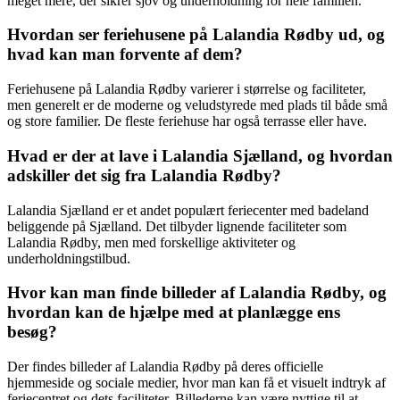
meget mere, der sikrer sjov og underholdning for hele familien.
Hvordan ser feriehusene på Lalandia Rødby ud, og
hvad kan man forvente af dem?
Feriehusene på Lalandia Rødby varierer i størrelse og faciliteter,
men generelt er de moderne og veludstyrede med plads til både små
og store familier. De fleste feriehuse har også terrasse eller have.
Hvad er der at lave i Lalandia Sjælland, og hvordan
adskiller det sig fra Lalandia Rødby?
Lalandia Sjælland er et andet populært feriecenter med badeland
beliggende på Sjælland. Det tilbyder lignende faciliteter som
Lalandia Rødby, men med forskellige aktiviteter og
underholdningstilbud.
Hvor kan man finde billeder af Lalandia Rødby, og
hvordan kan de hjælpe med at planlægge ens
besøg?
Der findes billeder af Lalandia Rødby på deres officielle
hjemmeside og sociale medier, hvor man kan få et visuelt indtryk af
feriecentret og dets faciliteter. Billederne kan være nyttige til at