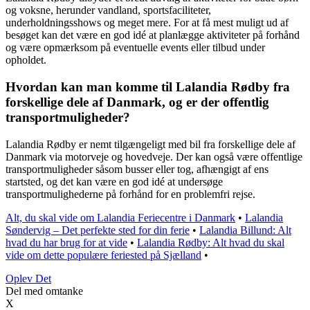
og voksne, herunder vandland, sportsfaciliteter,
underholdningsshows og meget mere. For at få mest muligt ud af
besøget kan det være en god idé at planlægge aktiviteter på forhånd
og være opmærksom på eventuelle events eller tilbud under
opholdet.
Hvordan kan man komme til Lalandia Rødby fra
forskellige dele af Danmark, og er der offentlig
transportmuligheder?
Lalandia Rødby er nemt tilgængeligt med bil fra forskellige dele af
Danmark via motorveje og hovedveje. Der kan også være offentlige
transportmuligheder såsom busser eller tog, afhængigt af ens
startsted, og det kan være en god idé at undersøge
transportmulighederne på forhånd for en problemfri rejse.
Alt, du skal vide om Lalandia Feriecentre i Danmark
•
Lalandia
Søndervig – Det perfekte sted for din ferie
•
Lalandia Billund: Alt
hvad du har brug for at vide
•
Lalandia Rødby: Alt hvad du skal
vide om dette populære feriested på Sjælland
•
Oplev Det
Del med omtanke
X