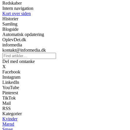
Redskaber
Intern navigation
Kort over siden
Historier
Samling
Blogside
Automatisk opdatering
OplevDet.dk
informedia
kontakt@informedia.dk
Del med omtanke
X
Facebook
Instagram
LinkedIn
YouTube
Pinterest
TikTok
Mail
RSS
Kategorier
Kvinder
Mænd
Smag