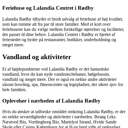
Feriehuse og Lalandia Centret i Rødby
Lalandia Rødby tilbyder et bredt udvalg af feriehuse af høj kvalitet,
som kan rumme alt fra par til store familier. Med et kort over
feriehusene kan du vælge mellem forskellige størrelser og faciliteter,
der passer til dine behov. Lalandia Centret i Rødby er hjertet af
feriestedet og byder på restauranter, butikker, underholdning og
meget mere.
Vandland og aktiviteter
Et af højdepunkterne ved Lalandia Rødby er det fantastiske
vandland, hvor du kan nyde vandrutschebaner, bølgebassin,
vandfald og meget mere. Der er også en række andre aktiviteter
såsom bowling, spa, fitnesscentre og legepladser, der sikrer sjov for
hele familien.
Oplevelser i nærheden af Lalandia Rødby
Hvis du ønsker at udforske området omkring Lalandia Rødby, er der
en række seværdigheder og aktiviteter i nærheden. Besøg f.eks.
Næstved Bio, Vordingborg Bio, Marielyst Strand, Hvide Sande
Skole eller Casino København for at få en bred vifte af oplevelser.