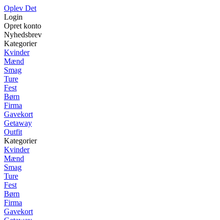
Oplev Det
Login
Opret konto
Nyhedsbrev
Kategorier
Kvinder
Mænd
Smag
Ture
Fest
Børn
Firma
Gavekort
Getaway
Outfit
Kategorier
Kvinder
Mænd
Smag
Ture
Fest
Børn
Firma
Gavekort