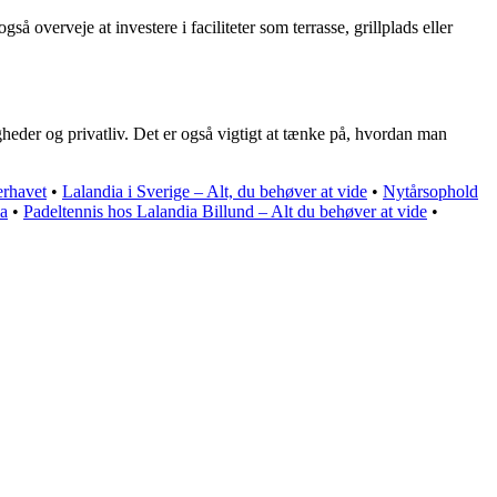
 overveje at investere i faciliteter som terrasse, grillplads eller
gheder og privatliv. Det er også vigtigt at tænke på, hvordan man
erhavet
•
Lalandia i Sverige – Alt, du behøver at vide
•
Nytårsophold
ia
•
Padeltennis hos Lalandia Billund – Alt du behøver at vide
•