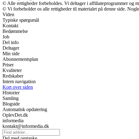
© Alle rettigheder forbeholdes. Vi deltager i affiliateprogrammer og m
© Vi forbeholder os alle rettigheder til materialet på denne side. Nog
Viden
Typiske spørgsmål
Kontakt
Bedømmelse
Job
Del info
Deltager
Min side
Abonnementsplan
Priser
Kvaliteter
Redskaber
Intern navigation
Kort over siden
Historier
Samling
Blogside
Automatisk opdatering
OplevDet.dk
informedia
kontakt@informedia.dk
Del med omtanke