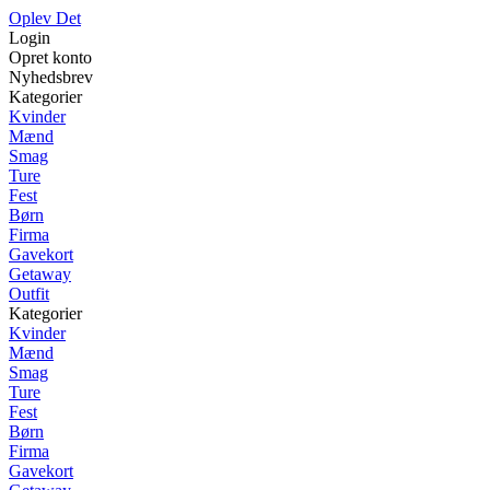
Oplev Det
Login
Opret konto
Nyhedsbrev
Kategorier
Kvinder
Mænd
Smag
Ture
Fest
Børn
Firma
Gavekort
Getaway
Outfit
Kategorier
Kvinder
Mænd
Smag
Ture
Fest
Børn
Firma
Gavekort