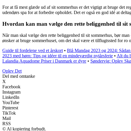
For at få mest glæde ud af sit sommerhus er det vigtigt at bruge det re
udendørs spa for at forbedre opholdet. Det er også en god idé at deltag
Hvordan kan man vælge den rette beliggenhed til si
Når man skal vælge den rette beliggenhed til sit sommerhus, bør man ov
ønsker at bruge sommerhuset, om det skal være et tilflugtssted for ro o
Guide til fordelene ved et årskort
•
Blå Mandag 2023 og 2024: Sådan f
2023 med børn: Tips og idéer til en mindeværdig nytårsferie
•
Alt du
Lalandia Aquadome Priser i Danmark er dyre
•
Søndervig: Oplev Sk
Oplev Det
Del med omtanke
X
Facebook
Instagram
LinkedIn
YouTube
Pinterest
TikTok
Mail
RSS
© Al kopiering forbudt.