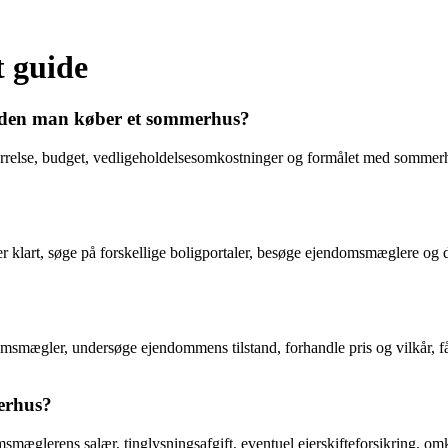
 guide
 inden man køber et sommerhus?
ørrelse, budget, vedligeholdelsesomkostninger og formålet med sommerhu
 klart, søge på forskellige boligportaler, besøge ejendomsmæglere og d
smægler, undersøge ejendommens tilstand, forhandle pris og vilkår, få u
erhus?
æglerens salær, tinglysningsafgift, eventuel ejerskifteforsikring, omk