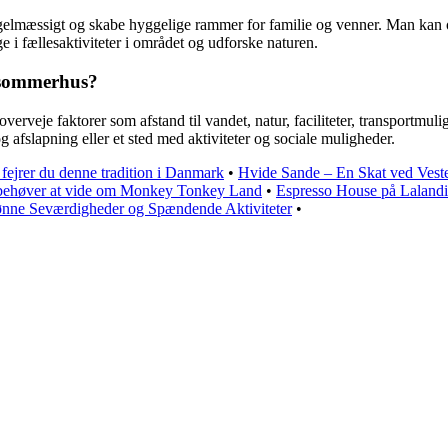
gelmæssigt og skabe hyggelige rammer for familie og venner. Man kan også
e i fællesaktiviteter i området og udforske naturen.
t sommerhus?
erveje faktorer som afstand til vandet, natur, faciliteter, transportmuli
g afslapning eller et sted med aktiviteter og sociale muligheder.
ejrer du denne tradition i Danmark
•
Hvide Sande – En Skat ved Vest
 behøver at vide om Monkey Tonkey Land
•
Espresso House på Laland
ønne Seværdigheder og Spændende Aktiviteter
•