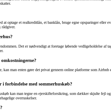
katter.
 at optage et realkreditlån, et banklån, bruge egne opsparinger eller e
 rådgiver.
merhus?
ejendommen. Det er nødvendigt at foretage løbende vedligeholdelse af t
er.
e omkostningerne?
e, kan man enten gøre det privat gennem online platforme som Airbnb e
r i forbindelse med sommerhuskøb?
skøb kan man tegne en ejerskifteforsikring, som dækker skjulte fejl o
hagelige overraskelser.
s?