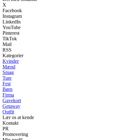
X
Facebook
Instagram
LinkedIn
YouTube
Pinterest
TikTok
Mail
RSS
Kategorier
Kvinder
Mænd
Smag
Ture
Fest
Børn
Firma
Gavekort
Getaway
Outfit
Lær os at kende
Kontakt
PR
Promovering
Min profil