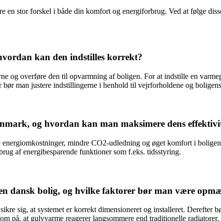
en stor forskel i både din komfort og energiforbrug. Ved at følge diss
ordan kan den indstilles korrekt?
 og overføre den til opvarmning af boligen. For at indstille en varmep
bør man justere indstillingerne i henhold til vejrforholdene og boligens 
nmark, og hvordan kan man maksimere dens effektivi
 energiomkostninger, mindre CO2-udledning og øget komfort i boligen.
brug af energibesparende funktioner som f.eks. tidsstyring.
 en dansk bolig, og hvilke faktorer bør man være op
 sikre sig, at systemet er korrekt dimensioneret og installeret. Derefter
m på, at gulvvarme reagerer langsommere end traditionelle radiatorer, så