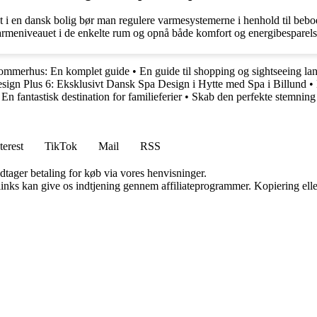
t i en dansk bolig bør man regulere varmesystemerne i henhold til bebo
 varmeniveauet i de enkelte rum og opnå både komfort og energibesparels
ommerhus: En komplet guide
•
En guide til shopping og sightseeing la
sign Plus 6: Eksklusivt Dansk Spa Design i Hytte med Spa i Billund
•
n fantastisk destination for familieferier
•
Skab den perfekte stemning 
terest
TikTok
Mail
RSS
dtager betaling for køb via vores henvisninger.
 links kan give os indtjening gennem affiliateprogrammer. Kopiering elle