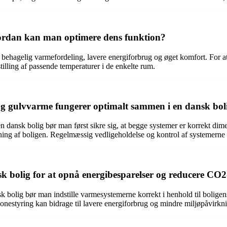
vordan kan man optimere dens funktion?
ehagelig varmefordeling, lavere energiforbrug og øget komfort. For a
tilling af passende temperaturer i de enkelte rum.
g gulvvarme fungerer optimalt sammen i en dansk bol
dansk bolig bør man først sikre sig, at begge systemer er korrekt dimen
ng af boligen. Regelmæssig vedligeholdelse og kontrol af systemerne er o
k bolig for at opnå energibesparelser og reducere CO
 bolig bør man indstille varmesystemerne korrekt i henhold til boligen
zonestyring kan bidrage til lavere energiforbrug og mindre miljøpåvirkn