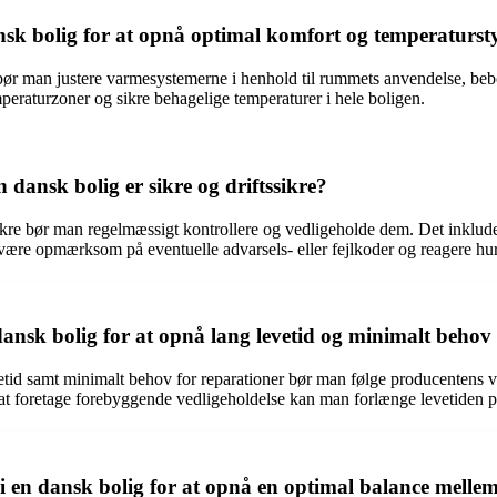
sk bolig for at opnå optimal komfort og temperaturst
bør man justere varmesystemerne i henhold til rummets anvendelse, beb
peraturzoner og sikre behagelige temperaturer i hele boligen.
dansk bolig er sikre og driftssikre?
ssikre bør man regelmæssigt kontrollere og vedligeholde dem. Det inklude
 at være opmærksom på eventuelle advarsels- eller fejlkoder og reagere hu
sk bolig for at opnå lang levetid og minimalt behov 
etid samt minimalt behov for reparationer bør man følge producentens v
at foretage forebyggende vedligeholdelse kan man forlænge levetiden 
en dansk bolig for at opnå en optimal balance mellem 