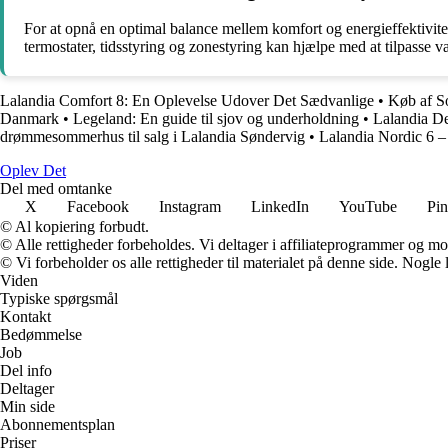
For at opnå en optimal balance mellem komfort og energieffektivite
termostater, tidsstyring og zonestyring kan hjælpe med at tilpasse
Lalandia Comfort 8: En Oplevelse Udover Det Sædvanlige
•
Køb af S
Danmark
•
Legeland: En guide til sjov og underholdning
•
Lalandia De
drømmesommerhus til salg i Lalandia Søndervig
•
Lalandia Nordic 6 – E
Oplev Det
Del med omtanke
X
Facebook
Instagram
LinkedIn
YouTube
Pin
© Al kopiering forbudt.
© Alle rettigheder forbeholdes. Vi deltager i affiliateprogrammer og mo
© Vi forbeholder os alle rettigheder til materialet på denne side. Nogle
Viden
Typiske spørgsmål
Kontakt
Bedømmelse
Job
Del info
Deltager
Min side
Abonnementsplan
Priser