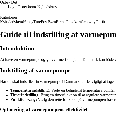
Oplev Det
Login
Opret konto
Nyhedsbrev
Kategorier
Kvinder
Mænd
Smag
Ture
Fest
Børn
Firma
Gavekort
Getaway
Outfit
Guide til indstilling af varme
Introduktion
At have en varmepumpe og gulvvarme i sit hjem i Danmark kan både være 
Indstilling af varmepumpe
Når du skal indstille din varmepumpe i Danmark, er det vigtigt at tage h
Temperaturindstilling:
Vælg en behagelig temperatur i boligen
Timerindstilling:
Brug en timerfunktion til at regulere varmepumpe
Funktionsvalg:
Vælg den rette funktion på varmepumpen baseret
Optimering af varmepumpens effektivitet