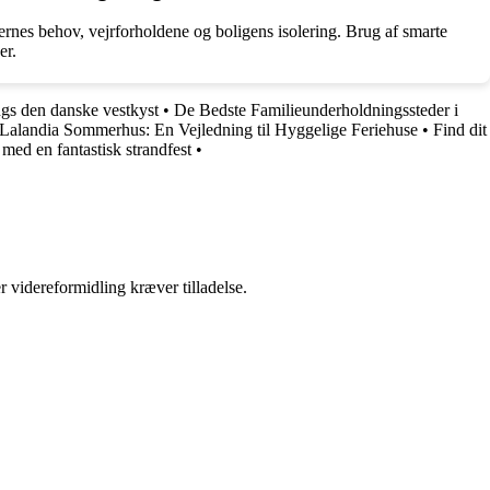
ernes behov, vejrforholdene og boligens isolering. Brug af smarte
er.
ngs den danske vestkyst
•
De Bedste Familieunderholdningssteder i
Lalandia Sommerhus: En Vejledning til Hyggelige Feriehuse
•
Find dit
med en fantastisk strandfest
•
r videreformidling kræver tilladelse.