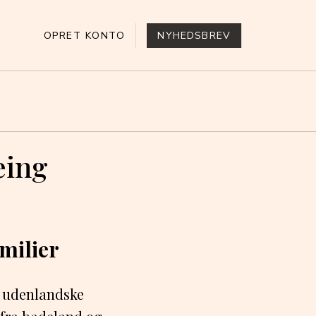
OPRET KONTO
NYHEDSBREV
eing
milier
g udenlandske