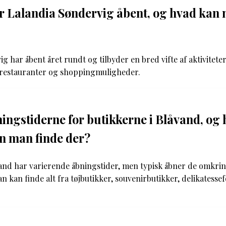
 Lalandia Søndervig åbent, og hvad kan 
g har åbent året rundt og tilbyder en bred vifte af aktivitet
r, restauranter og shoppingmuligheder.
ingstiderne for butikkerne i Blåvand, og 
n man finde der?
and har varierende åbningstider, men typisk åbner de omkrin
an kan finde alt fra tøjbutikker, souvenirbutikker, delikatess