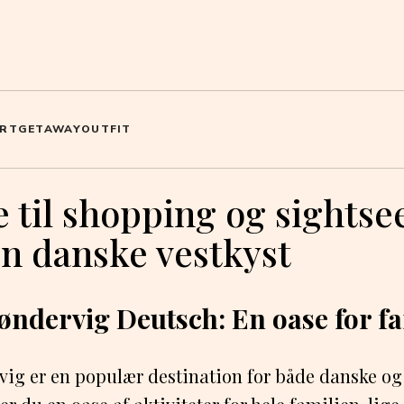
RT
GETAWAY
OUTFIT
 til shopping og sightse
en danske vestkyst
øndervig Deutsch: En oase for fa
vig er en populær destination for både danske o