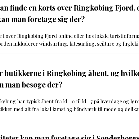
n finde en korts over Ringkøbing Fjord, 
 kan man foretage sig der?
t over Ringkøbing Fjord online eller hos lokale turistinform
jorden inkluderer windsurfing, kitesurfing, sejlture og fugleki
 butikkerne i Ringkøbing åbent, og hvilke
an man besøge der?
købing har typisk åbent fra kl. 10 til kl. 17 på hverdage og l
ikker med alt fra lokal kunst og håndværk til mode og delika
viteter kan man foretage sig i Sønderborg