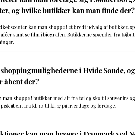
er, og hvilke butikker kan man finde der?
dkøbscenter kan man shoppe i et bredt udvalg af butikker, sp
aféer samt se film i biografen. Butikkerne spænder fra tøjbuti
ninger.
shoppingmulighederne i Hvide Sande, og
r åbent der?
 man shoppe i butikker med alt fra tøj og sko til souvenirs og
isk åbent fra kl. 10 til kl. 17 på hverdage og lørdage.
aktioner kan man besøge i Danmark ved N