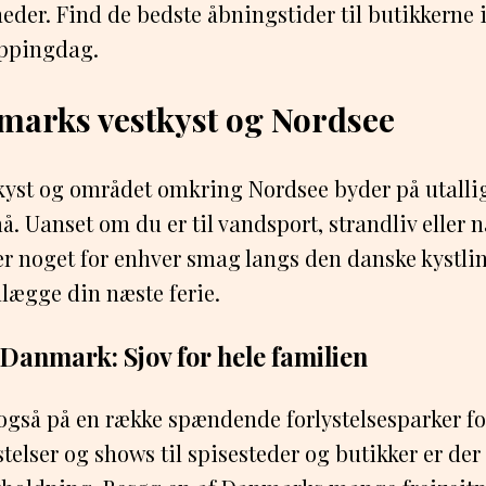
der. Find de bedste åbningstider til butikkerne 
oppingdag.
marks vestkyst og Nordsee
yst og området omkring Nordsee byder på utallig
å. Uanset om du er til vandsport, strandliv eller
er noget for enhver smag langs den danske kystlinj
nlægge din næste ferie.
 Danmark: Sjov for hele familien
gså på en række spændende forlystelsesparker for
ystelser og shows til spisesteder og butikker er de