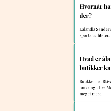
Hvornår har
der?
Lalandia Søndervi
sportsfacilitete
Hvad er åbn
butikker ka
Butikkerne i Blåv
omkring kl. 17. M
meget mere.