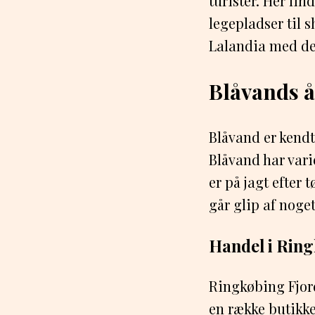
turister. Her fin
legepladser til 
Lalandia med der
Blåvands å
Blåvand er kend
Blåvand har var
er på jagt efter 
går glip af noget
Handel i Rin
Ringkøbing Fjo
en række butikke