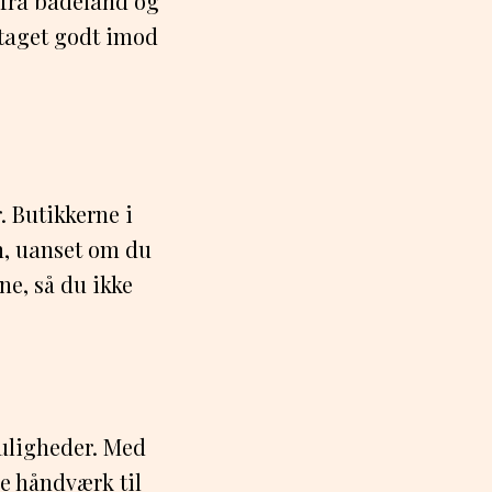
e fra badeland og
 taget godt imod
 Butikkerne i
n, uanset om du
rne, så du ikke
uligheder. Med
le håndværk til