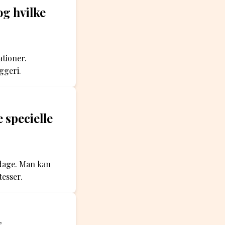
og hvilke
ationer.
ggeri.
 specielle
ørdage. Man kan
tesser.
s