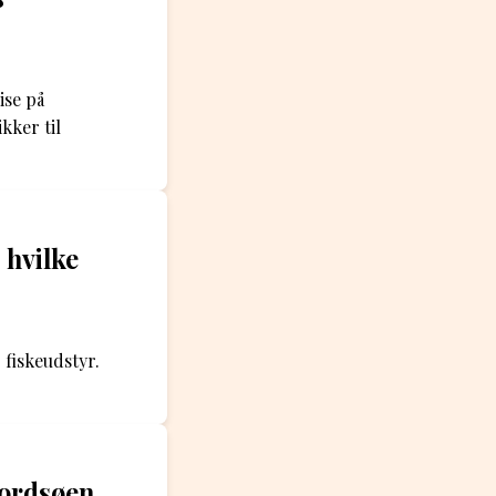
ise på
kker til
 hvilke
 fiskeudstyr.
ordsøen,