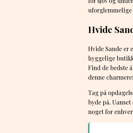
for sjov og und
uforglemmelige
Hvide San
Hvide Sande er e
hyggelige butikk
Find de bedste å
denne charmere
Tag på opdagelse
byde på. Uanset 
noget for enhve