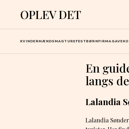
OPLEV DET
KVINDER
MÆND
SMAG
TURE
FEST
BØRN
FIRMA
GAVEKO
En guide
langs d
Lalandia S
Lalandia Sønder