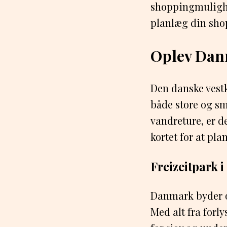
shoppingmulighe
planlæg din sh
Oplev Dan
Den danske vestk
både store og sm
vandreture, er d
kortet for at pla
Freizeitpark i
Danmark byder o
Med alt fra forl