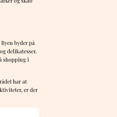
parker og skab
. Byen byder på
og delikatesser.
på shopping i
rådet har at
tiviteter, er der