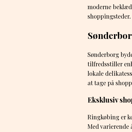
moderne beklædni
shoppingsteder.
Sønderbor
Sønderborg byder
tilfredsstiller e
lokale delikates
at tage på shop
Eksklusiv sho
Ringkøbing er k
Med varierende 