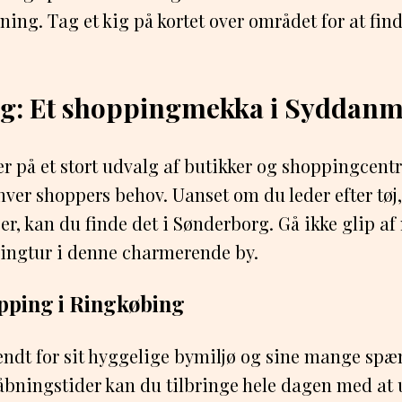
ng. Tag et kig på kortet over området for at fin
g: Et shoppingmekka i Syddan
 på et stort udvalg af butikker og shoppingcentr
nhver shoppers behov. Uanset om du leder efter tøj,
ser, kan du finde det i Sønderborg. Gå ikke glip a
pingtur i denne charmerende by.
pping i Ringkøbing
endt for sit hyggelige bymiljø og sine mange spæ
åbningstider kan du tilbringe hele dagen med at 