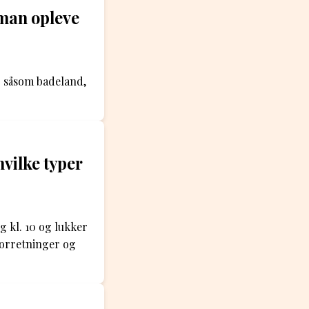
man opleve
er såsom badeland,
hvilke typer
g kl. 10 og lukker
eforretninger og