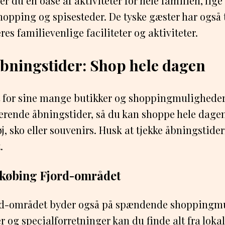
der du en oase af aktiviteter for hele familien, lig
shopping og spisesteder. De tyske gæster har også
es familievenlige faciliteter og aktiviteter.
bningstider: Shop hele dagen
t for sine mange butikker og shoppingmuligheder.
ierende åbningstider, så du kan shoppe hele dage
tøj, sko eller souvenirs. Husk at tjekke åbningstide
.
gkøbing Fjord-området
rd-området byder også på spændende shoppingm
r og specialforretninger kan du finde alt fra loka