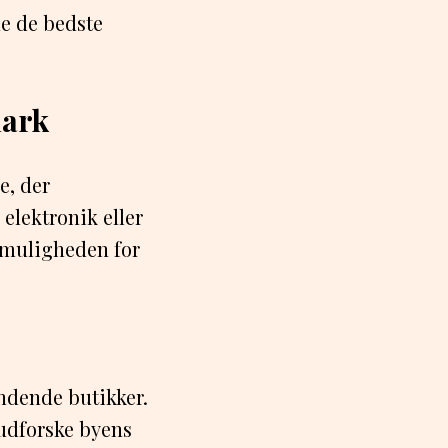
de de bedste
mark
e, der
 elektronik eller
f muligheden for
ndende butikker.
udforske byens