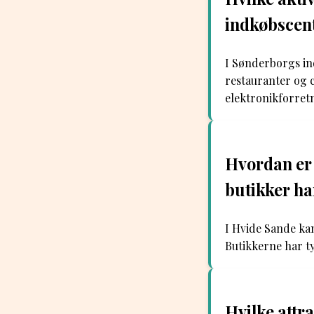
indkøbscent
I Sønderborgs in
restauranter og c
elektronikforret
Hvordan er 
butikker ha
I Hvide Sande kan
Butikkerne har typ
Hvilke attr